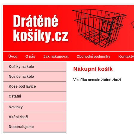
Úvod
O nás
Jak nakupovat
Obchodní podmínky
Kontakty
Košíky na kolo
Nákupní košík
Nosiče na kolo
V košíku nemáte žádné zboží.
Koše pod lavice
Ostatní
Novinky
Akční zboží
Doporučujeme